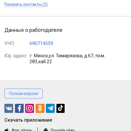
Показать контакты (2)
Данные о работодателе
УНП:
690714559
Юр. адрес:
г. Минск,ул. Тимирязева, д.67, пом.
283,каб.22
Полная версия
Cкачать приложение
App store
Google play