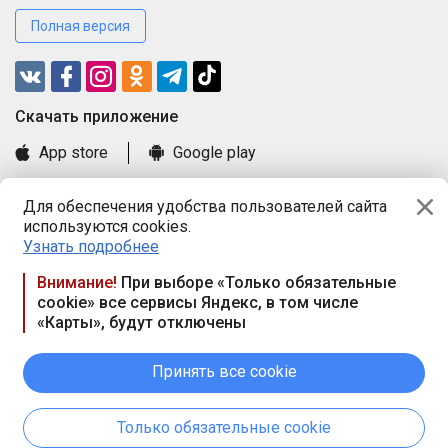
Полная версия
Cкачать приложение
App store
Google play
Часто задаваемые вопросы
Для обеспечения удобства пользователей сайта
Книга замечаний и предложений
используются cookies.
Правила и документы
Узнать подробнее
Praca.by © 2000—2026, ООО «ПРАЦА БАЙ»
Внимание!
При выборе «Только обязательные
cookie» все сервисы Яндекс, в том числе
Республика Беларусь, 220114, г. Минск, пр-т Независимости
«Карты», будут отключены
117а, пом. № 9.
Режим работы предприятия: пн.-чт. 09.00-18.00, пт. 9:00-16:45,
вых. дн. — сб., вс.
Принять все cookie
Режим работы сайта — круглосуточно. E-mail ООО «ПРАЦА
БАЙ» editor@praca.by
Только обязательные cookie