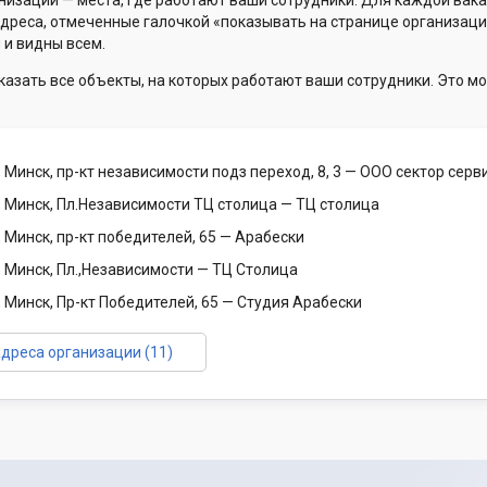
низации — места, где работают ваши сотрудники. Для каждой вака
Адреса, отмеченные галочкой «показывать на странице организаци
 и видны всем.
казать все объекты, на которых работают ваши сотрудники. Это мо
 Минск, пр-кт независимости подз переход, 8, 3
— ООО сектор серв
, Минск, Пл.Независимости ТЦ столица
— ТЦ столица
 Минск, пр-кт победителей, 65
— Арабески
, Минск, Пл.,Независимости
— ТЦ Столица
 Минск, Пр-кт Победителей, 65
— Студия Арабески
адреса организации (11)