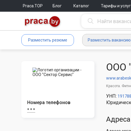
Praca.TOP
Блог
Каталог
Тарифы и услуг
Разместить резюме
Разместить вакансию
ООО 
www.arabesk
Красота. Фитн
УНП:
19178
Номера телефонов
Юридическ
* * *
Адреса