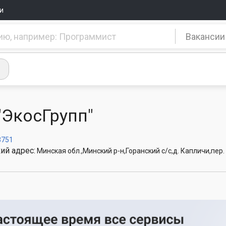
и
Вакансии
"ЭкосГрупп"
3751
ий адрес:
Минская обл.,Минский р-н,Горанский с/с,д. Капличи,пер. 