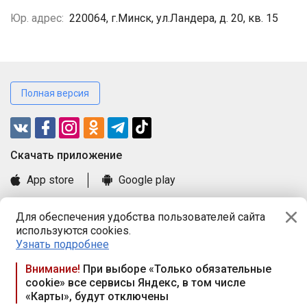
Юр. адрес:
220064, г.Минск, ул.Ландера, д. 20, кв. 15
Полная версия
Cкачать приложение
App store
Google play
Часто задаваемые вопросы
Для обеспечения удобства пользователей сайта
Книга замечаний и предложений
используются cookies.
Правила и документы
Узнать подробнее
Praca.by © 2000—2026, ООО «ПРАЦА БАЙ»
Внимание!
При выборе «Только обязательные
cookie» все сервисы Яндекс, в том числе
Республика Беларусь, 220114, г. Минск, пр-т Независимости
«Карты», будут отключены
117а, пом. № 9.