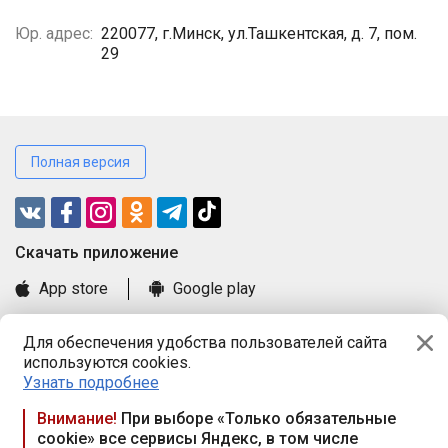
Юр. адрес:
220077, г.Минск, ул.Ташкентская, д. 7, пом.
29
Полная версия
Cкачать приложение
App store
Google play
Часто задаваемые вопросы
Для обеспечения удобства пользователей сайта
Книга замечаний и предложений
используются cookies.
Правила и документы
Узнать подробнее
Praca.by © 2000—2026, ООО «ПРАЦА БАЙ»
Внимание!
При выборе «Только обязательные
cookie» все сервисы Яндекс, в том числе
Республика Беларусь, 220114, г. Минск, пр-т Независимости