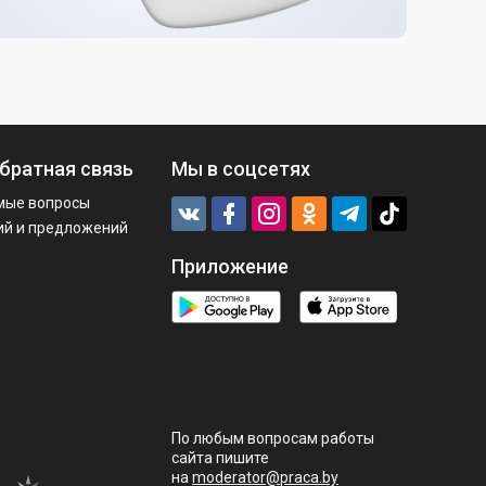
братная связь
Мы в соцсетях
мые вопросы
ий и предложений
Приложение
По любым вопросам работы
сайта пишите
на
moderator@praca.by