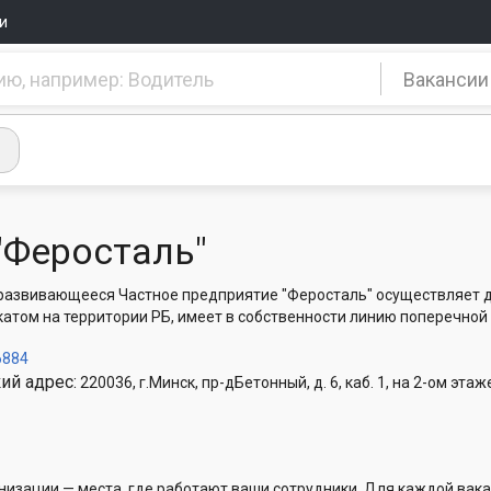
и
Вакансии
"Феросталь"
азвивающееся Частное предприятие "Феросталь" осуществляет д
атом на территории РБ, имеет в собственности линию поперечной 
6884
ий адрес:
220036, г.Минск, пр-дБетонный, д. 6, каб. 1, на 2-ом э
низации — места, где работают ваши сотрудники. Для каждой вака