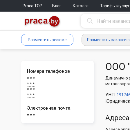
Praca.TOP
Блог
Каталог
Тарифы и услуг
Разместить резюме
Разместить вакансию
ООО 
Номера телефонов
Динамично р
* * *
металлопрок
* * *
* * *
УНП:
19174
* * *
Юридическ
Электронная почта
* * *
Адреса
Адреса орга