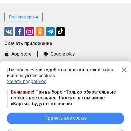
Полная версия
Cкачать приложение
App store
Google play
Часто задаваемые вопросы
Для обеспечения удобства пользователей сайта
Книга замечаний и предложений
используются cookies.
Правила и документы
Узнать подробнее
Praca.by © 2000—2026, ООО «ПРАЦА БАЙ»
Внимание!
При выборе «Только обязательные
cookie» все сервисы Яндекс, в том числе
Республика Беларусь, 220114, г. Минск, пр-т Независимости
«Карты», будут отключены
117а, пом. № 9.
Режим работы предприятия: пн.-чт. 09.00-18.00, пт. 9:00-16:45,
вых. дн. — сб., вс.
Принять все cookie
Режим работы сайта — круглосуточно. E-mail ООО «ПРАЦА
БАЙ» editor@praca.by