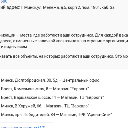
3680
ий адрес:
г. Минск,ул. Мележа, д.5, корп.2, пом. 1801, каб. 3а
низации — места, где работают ваши сотрудники. Для каждой вака
Адреса, отмеченные галочкой «показывать на странице организаци
 и видны всем.
казать все объекты, на которых работают ваши сотрудники. Это мо
 Минск, Долгобродская, 30, 5д
— Центральный офис
 Брест, Комсомольская, 8
— Магазин "Евроопт"
 Брест, Варшавское шоссе, 11
— Магазин, ТЦ "Евроопт"
 Минск, В.Хоружей, 6б
— Магазин, ТЦ "Зеркало"
 Минск, пр-т Победителей, 84
— Магазин, ТРК "Арена-Сити"
адреса организации (12)