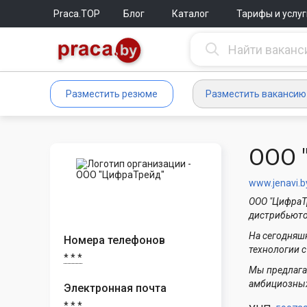
Praca.TOP
Блог
Каталог
Тарифы и услуг
Разместить резюме
Разместить вакансию
ООО 
www.jenavi.b
ООО "ЦифраТ
дистрибьюто
На сегодняш
Номера телефонов
технологии с
* * *
Мы предлага
амбициозных
Электронная почта
* * *