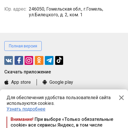
Юр. адрес:
246050, Гомельская обл., г.Гомель,
ул.Билецкого, д. 2, ком. 1
Полная версия
Cкачать приложение
App store
Google play
Часто задаваемые вопросы
Для обеспечения удобства пользователей сайта
Книга замечаний и предложений
используются cookies.
Правила и документы
Узнать подробнее
Praca.by © 2000—2026, ООО «ПРАЦА БАЙ»
Внимание!
При выборе «Только обязательные
cookie» все сервисы Яндекс, в том числе
Республика Беларусь, 220114, г. Минск, пр-т Независимости