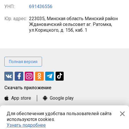
УНП:
691436556
Юр. адрес:
223035, Минская область Минский район
Ждановичский сельсовет аг. Ратомка,
ул.Корицкого, д. 15б, каб. 1
Полная версия
Cкачать приложение
App store
Google play
Часто задаваемые вопросы
Для обеспечения удобства пользователей сайта
Книга замечаний и предложений
используются cookies.
Правила и документы
Узнать подробнее