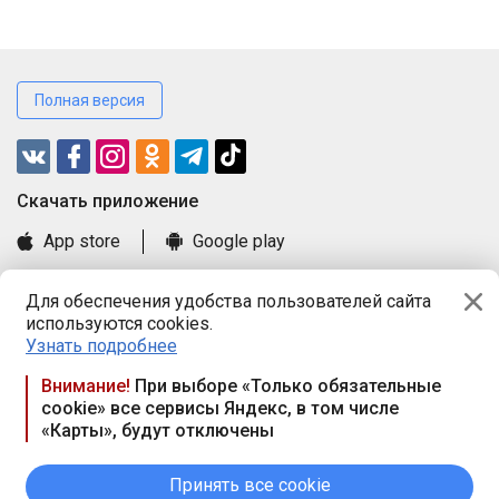
Полная версия
Cкачать приложение
App store
Google play
Часто задаваемые вопросы
Для обеспечения удобства пользователей сайта
Книга замечаний и предложений
используются cookies.
Правила и документы
Узнать подробнее
Praca.by © 2000—2026, ООО «ПРАЦА БАЙ»
Внимание!
При выборе «Только обязательные
cookie» все сервисы Яндекс, в том числе
Республика Беларусь, 220114, г. Минск, пр-т Независимости
«Карты», будут отключены
117а, пом. № 9.
Режим работы предприятия: пн.-чт. 09.00-18.00, пт. 9:00-16:45,
вых. дн. — сб., вс.
Принять все cookie
Режим работы сайта — круглосуточно. E-mail ООО «ПРАЦА