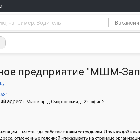
и
Вакансии
ное предприятие "МШМ-Зап
.by
4531
ий адрес:
г. Минск,пр-д Сморговский, д.29, офис 2
низации — места, где работают ваши сотрудники. Для каждой вака
Адреса, отмеченные галочкой «показывать на странице организаци