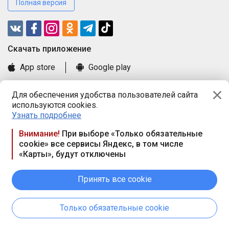
Полная версия
Cкачать приложение
App store
Google play
Часто задаваемые вопросы
Для обеспечения удобства пользователей сайта
Книга замечаний и предложений
используются cookies.
Правила и документы
Узнать подробнее
Praca.by © 2000—2026, ООО «ПРАЦА БАЙ»
Внимание!
При выборе «Только обязательные
cookie» все сервисы Яндекс, в том числе
Республика Беларусь, 220114, г. Минск, пр-т Независимости
«Карты», будут отключены
117а, пом. № 9.
Режим работы предприятия: пн.-чт. 09.00-18.00, пт. 9:00-16:45,
вых. дн. — сб., вс.
Принять все cookie
Режим работы сайта — круглосуточно. E-mail ООО «ПРАЦА
БАЙ» editor@praca.by
Только обязательные cookie