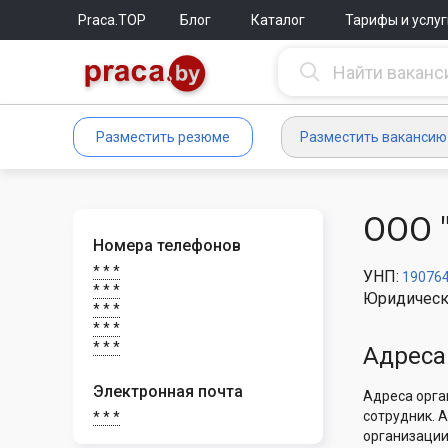
Praca.TOP
Блог
Каталог
Тарифы и услуг
Разместить резюме
Разместить вакансию
ООО 
Номера телефонов
* * *
УНП:
19076
* * *
Юридическ
* * *
* * *
* * *
Адреса
Электронная почта
Адреса орга
сотрудник. 
* * *
организации