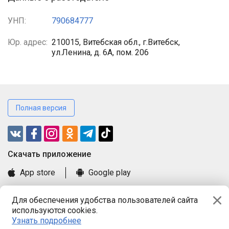
УНП:
790684777
Юр. адрес:
210015, Витебская обл., г.Витебск,
ул.Ленина, д. 6А, пом. 206
Полная версия
Cкачать приложение
App store
Google play
Часто задаваемые вопросы
Для обеспечения удобства пользователей сайта
Книга замечаний и предложений
используются cookies.
Правила и документы
Узнать подробнее