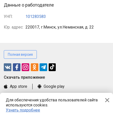
Данные о работодателе
УНП:
101283583
Юр. адрес:
220017, г.Минск, ул.Неманская, д. 22
Полная версия
Cкачать приложение
App store
Google play
Часто задаваемые вопросы
Для обеспечения удобства пользователей сайта
Книга замечаний и предложений
используются cookies.
Правила и документы
Узнать подробнее