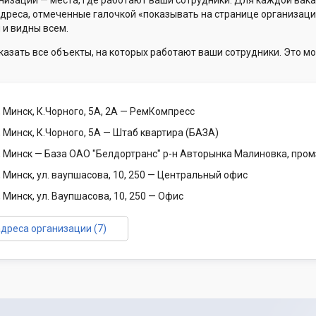
низации — места, где работают ваши сотрудники. Для каждой вака
Адреса, отмеченные галочкой «показывать на странице организаци
 и видны всем.
казать все объекты, на которых работают ваши сотрудники. Это мо
 Минск, К.Чорного, 5А, 2А
— РемКомпресс
 Минск, К.Чорного, 5А
— Штаб квартира (БАЗА)
, Минск
— База ОАО "Белдортранс" р-н Авторынка Малиновка, пром
 Минск, ул. ваупшасова, 10, 250
— Центральный офис
 Минск, ул. Ваупшасова, 10, 250
— Офис
адреса организации (7)