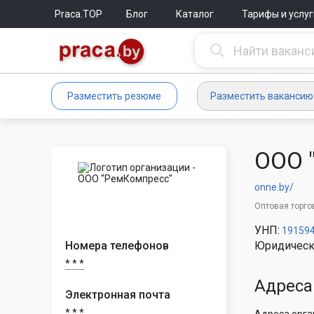
Praca.TOP
Блог
Каталог
Тарифы и услуг
Разместить резюме
Разместить вакансию
ООО 
onne.by/
Оптовая торго
УНП:
19159
Номера телефонов
Юридическ
* * *
Адреса
Электронная почта
* * *