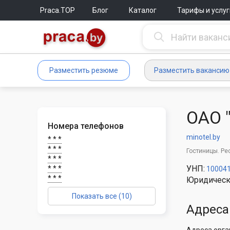
Praca.TOP
Блог
Каталог
Тарифы и услуг
Разместить резюме
Разместить вакансию
ОАО 
Номера телефонов
minotel.by
* * *
* * *
Гостиницы. Ре
* * *
УНП:
* * *
10004
* * *
Юридическ
Показать все (10)
Адреса