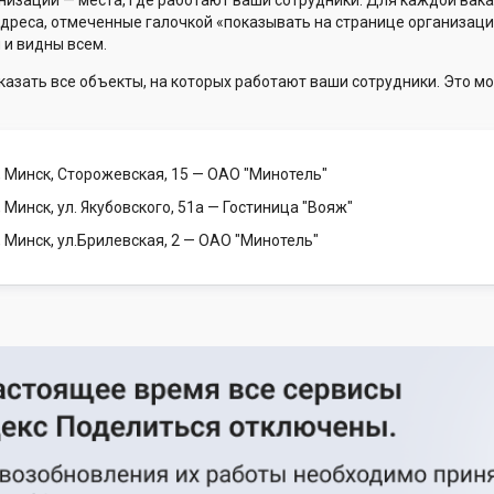
низации — места, где работают ваши сотрудники. Для каждой вака
Адреса, отмеченные галочкой «показывать на странице организаци
 и видны всем.
казать все объекты, на которых работают ваши сотрудники. Это мо
, Минск, Сторожевская, 15
— ОАО "Минотель"
 Минск, ул. Якубовского, 51а
— Гостиница "Вояж"
 Минск, ул.Брилевская, 2
— ОАО "Минотель"