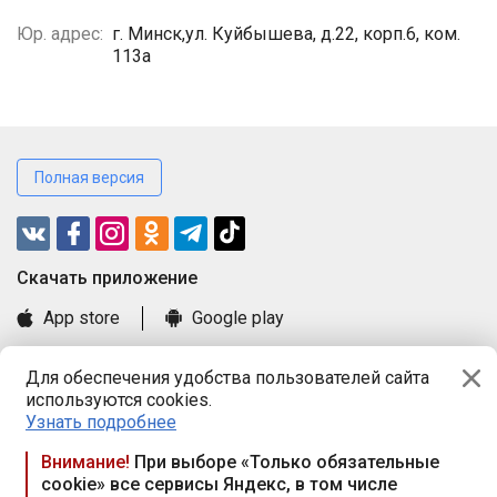
Юр. адрес:
г. Минск,ул. Куйбышева, д.22, корп.6, ком.
113а
Полная версия
Cкачать приложение
App store
Google play
Часто задаваемые вопросы
Для обеспечения удобства пользователей сайта
Книга замечаний и предложений
используются cookies.
Правила и документы
Узнать подробнее
Praca.by © 2000—2026, ООО «ПРАЦА БАЙ»
Внимание!
При выборе «Только обязательные
cookie» все сервисы Яндекс, в том числе
Республика Беларусь, 220114, г. Минск, пр-т Независимости