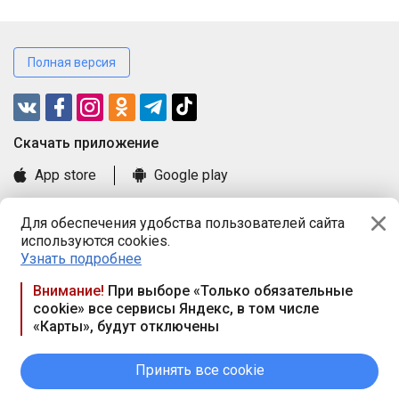
Полная версия
Cкачать приложение
App store
Google play
Часто задаваемые вопросы
Для обеспечения удобства пользователей сайта
Книга замечаний и предложений
используются cookies.
Правила и документы
Узнать подробнее
Praca.by © 2000—2026, ООО «ПРАЦА БАЙ»
Внимание!
При выборе «Только обязательные
cookie» все сервисы Яндекс, в том числе
Республика Беларусь, 220114, г. Минск, пр-т Независимости
«Карты», будут отключены
117а, пом. № 9.
Режим работы предприятия: пн.-чт. 09.00-18.00, пт. 9:00-16:45,
вых. дн. — сб., вс.
Принять все cookie
Режим работы сайта — круглосуточно. E-mail ООО «ПРАЦА
БАЙ» editor@praca.by