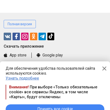
Полная версия
Cкачать приложение
App store
Google play
Часто задаваемые вопросы
Для обеспечения удобства пользователей сайта
Книга замечаний и предложений
используются cookies.
Правила и документы
Узнать подробнее
Praca.by © 2000—2026, ООО «ПРАЦА БАЙ»
Внимание!
При выборе «Только обязательные
cookie» все сервисы Яндекс, в том числе
Республика Беларусь, 220114, г. Минск, пр-т Независимости
«Карты», будут отключены
117а, пом. № 9.
Режим работы предприятия: пн.-чт. 09.00-18.00, пт. 9:00-16:45,
вых. дн. — сб., вс.
Принять все cookie
Режим работы сайта — круглосуточно. E-mail ООО «ПРАЦА