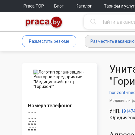
Praca.TOP
Блог
Каталог
Тарифы и услуг
Разместить резюме
Разместить вакансию
Унит
"Гор
horizont-med
Медицина и ф
Номера телефонов
УНП:
19147
* * *
Юридическ
* * *
* * *
* * *