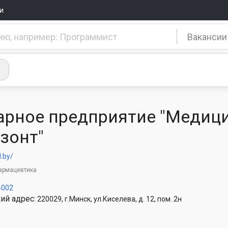
и
Вакансии
арное предприятие "Медиц
изонт"
.by/
армацевтика
4002
ий адрес:
220029, г.Минск, ул.Киселева, д. 12, пом. 2н