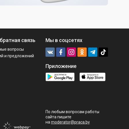
братная связь
Мы в соцсетях
мые вопросы
ий и предложений
Приложение
По любым вопросам работы
сайта пишите
на
moderator@praca.by