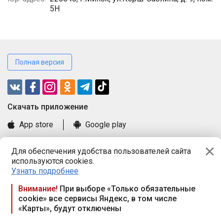
5Н
Полная версия
Cкачать приложение
App store
Google play
Часто задаваемые вопросы
Для обеспечения удобства пользователей сайта
Книга замечаний и предложений
используются cookies.
Правила и документы
Узнать подробнее
Praca.by © 2000—2026, ООО «ПРАЦА БАЙ»
Внимание!
При выборе «Только обязательные
cookie» все сервисы Яндекс, в том числе
Республика Беларусь, 220114, г. Минск, пр-т Независимости
«Карты», будут отключены
117а, пом. № 9.
Режим работы предприятия: пн.-чт. 09.00-18.00, пт. 9:00-16:45,