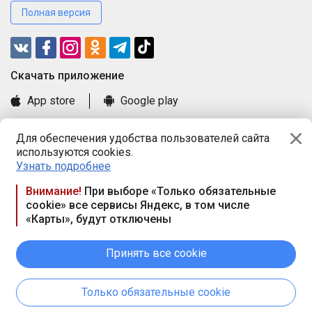
Полная версия
Cкачать приложение
App store
Google play
Часто задаваемые вопросы
Для обеспечения удобства пользователей сайта
Книга замечаний и предложений
используются cookies.
Правила и документы
Узнать подробнее
Praca.by © 2000—2026, ООО «ПРАЦА БАЙ»
Внимание!
При выборе «Только обязательные
cookie» все сервисы Яндекс, в том числе
Республика Беларусь, 220114, г. Минск, пр-т Независимости
«Карты», будут отключены
117а, пом. № 9.
Режим работы предприятия: пн.-чт. 09.00-18.00, пт. 9:00-16:45,
вых. дн. — сб., вс.
Принять все cookie
Режим работы сайта — круглосуточно. E-mail ООО «ПРАЦА
БАЙ» editor@praca.by
Только обязательные cookie