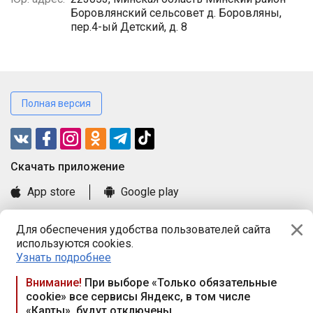
Боровлянский сельсовет д. Боровляны,
пер.4-ый Детский, д. 8
Полная версия
Cкачать приложение
App store
Google play
Часто задаваемые вопросы
Для обеспечения удобства пользователей сайта
Книга замечаний и предложений
используются cookies.
Правила и документы
Узнать подробнее
Praca.by © 2000—2026, ООО «ПРАЦА БАЙ»
Внимание!
При выборе «Только обязательные
cookie» все сервисы Яндекс, в том числе
Республика Беларусь, 220114, г. Минск, пр-т Независимости
«Карты», будут отключены
117а, пом. № 9.