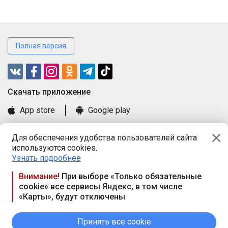
Полная версия
Cкачать приложение
App store
Google play
Часто задаваемые вопросы
Для обеспечения удобства пользователей сайта
Книга замечаний и предложений
используются cookies.
Правила и документы
Узнать подробнее
Praca.by © 2000—2026, ООО «ПРАЦА БАЙ»
Внимание!
При выборе «Только обязательные
cookie» все сервисы Яндекс, в том числе
Республика Беларусь, 220114, г. Минск, пр-т Независимости
«Карты», будут отключены
117а, пом. № 9.
Режим работы предприятия: пн.-чт. 09.00-18.00, пт. 9:00-16:45,
вых. дн. — сб., вс.
Принять все cookie
Режим работы сайта — круглосуточно. E-mail ООО «ПРАЦА