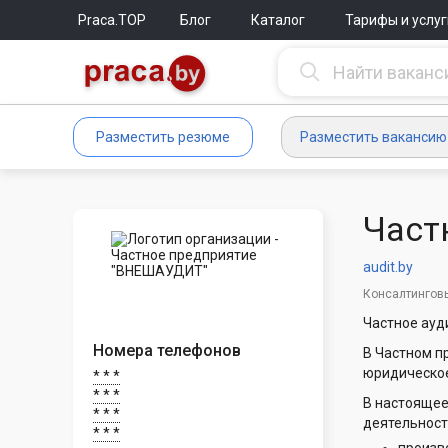
Praca.TOP
Блог
Каталог
Тарифы и услуг
Разместить резюме
Разместить вакансию
Част
audit.by
Консалтинговы
Частное ауд
Номера телефонов
В Частном 
юридическое
* * *
* * *
В настоящее
* * *
деятельность
* * *