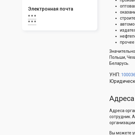
произв
оптова
Электронная почта
оказани
* * *
строит
* * *
автомо
издате
нефтеп
прочее
Значительно
Польши, Чех
Беларусь.
УНП:
10003
Юридическ
Адреса
Адреса орга
сотрудник. 
организации
Вы можете у