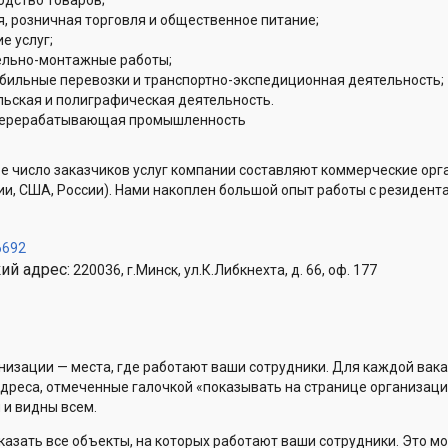
одство товаров;
я, розничная торговля и общественное питание;
е услуг;
ельно-монтажные работы;
бильные перевозки и транспортно-экспедиционная деятельность;
льская и полиграфическая деятельность.
ерерабатывающая промышленность
е число заказчиков услуг компании составляют коммерческие орг
ии, США, России). Нами накоплен большой опыт работы с резиден
6692
ий адрес:
220036, г.Минск, ул.К.Либкнехта, д. 66, оф. 177
низации — места, где работают ваши сотрудники. Для каждой вака
Адреса, отмеченные галочкой «показывать на странице организаци
 и видны всем.
казать все объекты, на которых работают ваши сотрудники. Это мо