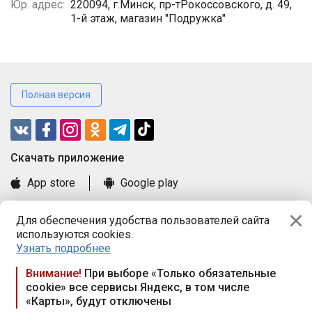
Юр. адрес:
220094, г.Минск, пр-тРокоссовского, д. 49,
1-й этаж, магазин "Подружка"
Полная версия
Cкачать приложение
App store
Google play
Часто задаваемые вопросы
Для обеспечения удобства пользователей сайта
Книга замечаний и предложений
используются cookies.
Правила и документы
Узнать подробнее
Praca.by © 2000—2026, ООО «ПРАЦА БАЙ»
Внимание!
При выборе «Только обязательные
cookie» все сервисы Яндекс, в том числе
Республика Беларусь, 220114, г. Минск, пр-т Независимости
«Карты», будут отключены
117а, пом. № 9.