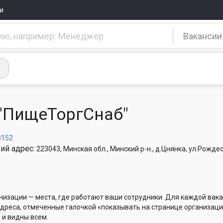
и
Вакансии
"ПищеТоргСнаб"
3152
ий адрес:
223043, Минская обл., Минский р-н., д.Цнянка, ул.Рождес
низации — места, где работают ваши сотрудники. Для каждой вака
Адреса, отмеченные галочкой «показывать на странице организаци
 и видны всем.