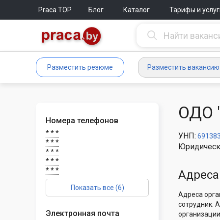
Praca.TOP
Блог
Каталог
Тарифы и услуг
Разместить резюме
Разместить вакансию
ОДО 
Номера телефонов
* * *
УНП:
69138
* * *
Юридическ
* * *
* * *
* * *
Адреса
Показать все (6)
Адреса орга
сотрудник. 
Электронная почта
организации