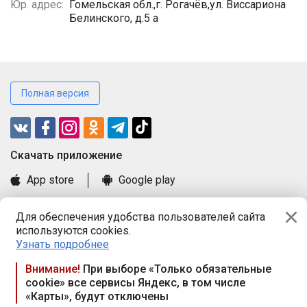
Юр. адрес:
Гомельская обл.,г. Рогачёв,ул. Виссариона
Белинского, д.5 а
Полная версия
Cкачать приложение
App store
Google play
Часто задаваемые вопросы
Для обеспечения удобства пользователей сайта
Книга замечаний и предложений
используются cookies.
Правила и документы
Узнать подробнее
Praca.by © 2000—2026, ООО «ПРАЦА БАЙ»
Внимание!
При выборе «Только обязательные
cookie» все сервисы Яндекс, в том числе
Республика Беларусь, 220114, г. Минск, пр-т Независимости
«Карты», будут отключены
117а, пом. № 9.