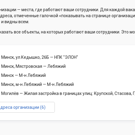
низации — места, где работают ваши сотрудники. Для каждой вака
Адреса, отмеченные галочкой «показывать на странице организаци
 и видны всем.
казать все объекты, на которых работают ваши сотрудники. Это мо
 Минск, ул.Кедышко, 26Б
— НПК "ЭЛОН"
, Минск, Мястровская
— Лебяжий
, Минск
— М-н Лебяжий
, Минск, м-н Лебяжий
— М-н Лебяжий
, Могилёв
— Жилая застройка в границах улиц: Крупской, Стасова,
адреса организации (6)