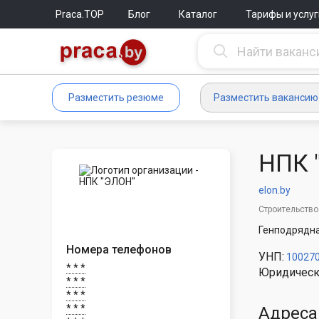
Praca.TOP
Блог
Каталог
Тарифы и услуг
Разместить резюме
Разместить вакансию
НПК 
elon.by
Строительство
Генподрядна
Номера телефонов
УНП:
10027
* * *
Юридическ
* * *
* * *
* * *
Адреса