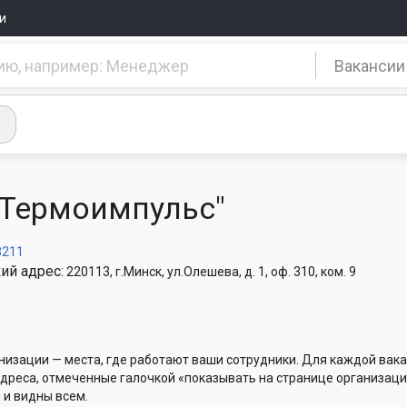
и
Вакансии
"Термоимпульс"
8211
ий адрес:
220113, г.Минск, ул.Олешева, д. 1, оф. 310, ком. 9
низации — места, где работают ваши сотрудники. Для каждой вака
Адреса, отмеченные галочкой «показывать на странице организаци
 и видны всем.