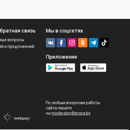
братная связь
Мы в соцсетях
мые вопросы
ий и предложений
Приложение
По любым вопросам работы
сайта пишите
на
moderator@praca.by