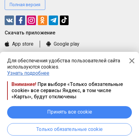
Полная версия
Cкачать приложение
App store
Google play
Часто задаваемые вопросы
Для обеспечения удобства пользователей сайта
Книга замечаний и предложений
используются cookies.
Правила и документы
Узнать подробнее
Praca.by © 2000—2026, ООО «ПРАЦА БАЙ»
Внимание!
При выборе «Только обязательные
cookie» все сервисы Яндекс, в том числе
Республика Беларусь, 220114, г. Минск, пр-т Независимости
«Карты», будут отключены
117а, пом. № 9.
Режим работы предприятия: пн.-чт. 09.00-18.00, пт. 9:00-16:45,
вых. дн. — сб., вс.
Принять все cookie
Режим работы сайта — круглосуточно. E-mail ООО «ПРАЦА
БАЙ» editor@praca.by
Только обязательные cookie