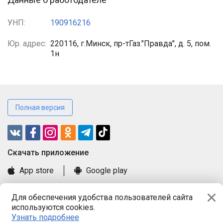
УНП:
190916216
Юр. адрес:
220116, г.Минск, пр-тГаз."Правда", д. 5, пом.
1н
Полная версия
Cкачать приложение
App store
Google play
Часто задаваемые вопросы
Для обеспечения удобства пользователей сайта
Книга замечаний и предложений
используются cookies.
Правила и документы
Узнать подробнее