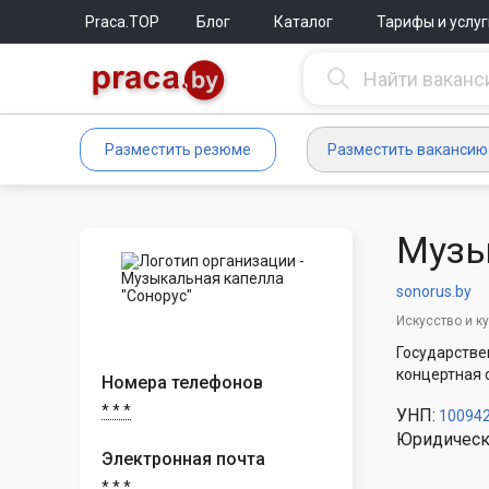
Praca.TOP
Блог
Каталог
Тарифы и услуг
Разместить резюме
Разместить вакансию
Музы
sonorus.by
Искусство и к
Государстве
концертная 
Номера телефонов
* * *
УНП:
10094
Юридическ
Электронная почта
* * *