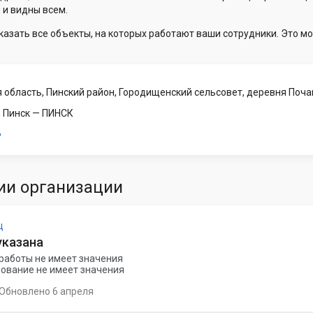
 и видны всем.
казать все объекты, на которых работают ваши сотрудники. Это мо
я область, Пинский район, Городищенский сельсовет, деревня Поч
, Пинск
— ПИНСК
ц
ии организации
ц
указана
работы не имеет значения
ование не имеет значения
Обновлено 6 апреля