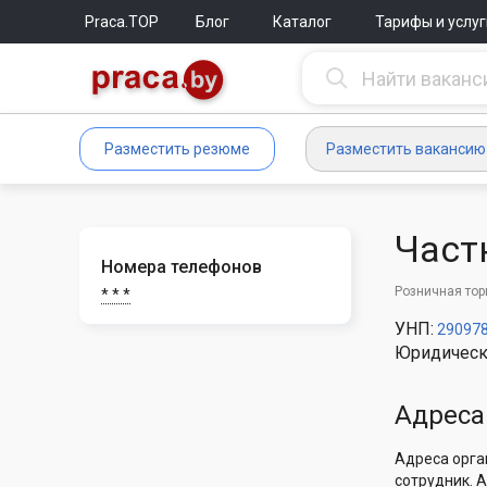
Praca.TOP
Блог
Каталог
Тарифы и услуг
Разместить резюме
Разместить вакансию
Част
Номера телефонов
Розничная тор
* * *
УНП:
29097
Юридическ
Адреса
Адреса орга
сотрудник. 