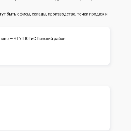
гут быть офисы, склады, производства, точки продаж и
апово
— ЧТУП ЮТиС Пинский район