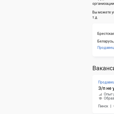
организации
Вы можете у
т.д.
Брестска
Беларусь
Продаве
Ваканс
Продаве
З/п не 
Опыт 
Образ
Пинск
|