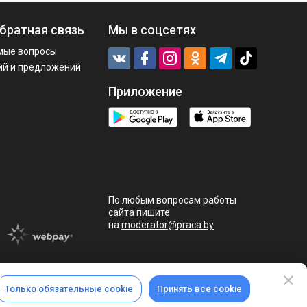
братная связь
Мы в соцсетях
мые вопросы
ий и предложений
Приложение
По любым вопросам работы
сайта пишите
на
moderator@praca.by
Только обязательные cookie
Принять все cookie