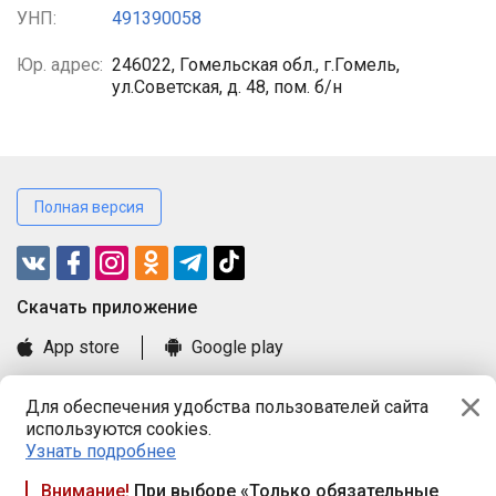
УНП:
491390058
Юр. адрес:
246022, Гомельская обл., г.Гомель,
ул.Советская, д. 48, пом. б/н
Полная версия
Cкачать приложение
App store
Google play
Часто задаваемые вопросы
Для обеспечения удобства пользователей сайта
Книга замечаний и предложений
используются cookies.
Правила и документы
Узнать подробнее
Praca.by © 2000—2026, ООО «ПРАЦА БАЙ»
Внимание!
При выборе «Только обязательные