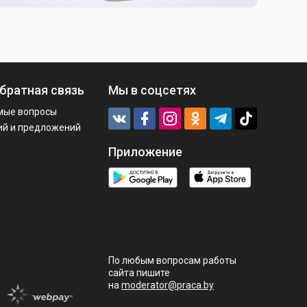
братная связь
Мы в соцсетях
мые вопросы
ий и предложений
Приложение
По любым вопросам работы
сайта пишите
на
moderator@praca.by