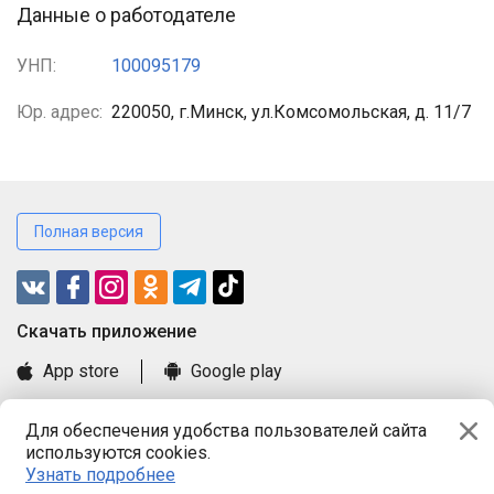
Данные о работодателе
УНП:
100095179
Юр. адрес:
220050, г.Минск, ул.Комсомольская, д. 11/7
Полная версия
Cкачать приложение
App store
Google play
Часто задаваемые вопросы
Для обеспечения удобства пользователей сайта
Книга замечаний и предложений
используются cookies.
Правила и документы
Узнать подробнее