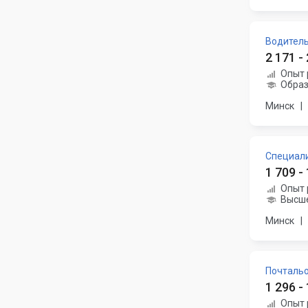
Водител
2 171 -
Опыт 
Образ
Минск
|
Специал
1 709 -
Опыт 
Высше
Минск
|
Почталь
1 296 -
Опыт 