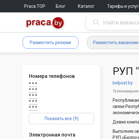
Praca.TOP
Блог
Каталог
Тарифы и услуг
Разместить резюме
Разместить вакансию
РУП 
Номера телефонов
belpost.by
* * *
* * *
Телекоммуник
* * *
Республикан
* * *
связи Респу
* * *
экономическ
Показать все (9)
Девиз комп
Выполняя св
Электронная почта
РУП «Белпоч