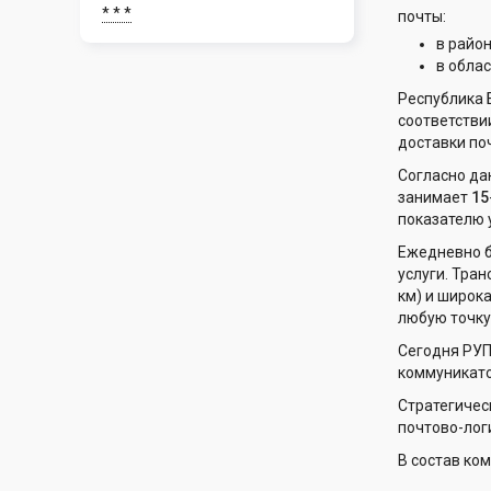
* * *
почты:
в район
в облас
Республика 
соответстви
доставки по
Согласно да
занимает
15
показателю 
Ежедневно б
услуги. Тра
км) и широк
любую точку
Сегодня РУП 
коммуникато
Стратегичес
почтово-лог
В состав ко