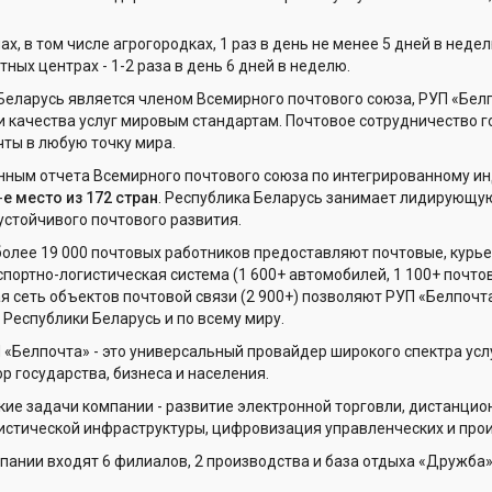
ах, в том числе агрогородках, 1 раз в день не менее 5 дней в недел
тных центрах - 1-2 раза в день 6 дней в неделю.
Беларусь является членом Всемирного почтового союза, РУП «Бел
и качества услуг мировым стандартам. Почтовое сотрудничество 
чты в любую точку мира.
нным отчета Всемирного почтового союза по интегрированному инд
-
е место из 172 стран
. Республика Беларусь занимает лидирующую
устойчивого почтового развития.
олее 19 000 почтовых работников предоставляют почтовые, курьер
нспортно-логистическая система (1 600+ автомобилей, 1 100+ поч
ая сеть объектов почтовой связи (2 900+) позволяют РУП «Белпоч
 Республики Беларусь и по всему миру.
«Белпочта» - это универсальный провайдер широкого спектра услуг
р государства, бизнеса и населения.
кие задачи компании - развитие электронной торговли, дистанцио
истической инфраструктуры, цифровизация управленческих и про
мпании входят 6 филиалов, 2 производства и база отдыха «Дружба»