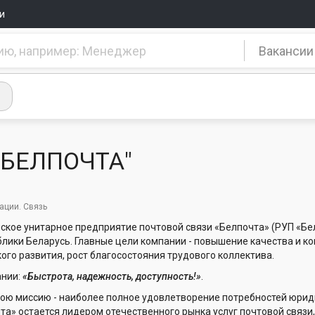
и
Вакансии
"БЕЛПОЧТА"
ации. Связь
ское унитарное предприятие почтовой связи «Белпочта» (РУП «Б
блики Беларусь. Главные цели компании - повышение качества и ко
ого развития, рост благосостояния трудового коллектива.
ании:
«Быстрота, надежность, доступность!»
.
ою миссию - наиболее полное удовлетворение потребностей юридич
та» остается лидером отечественного рынка услуг почтовой связи