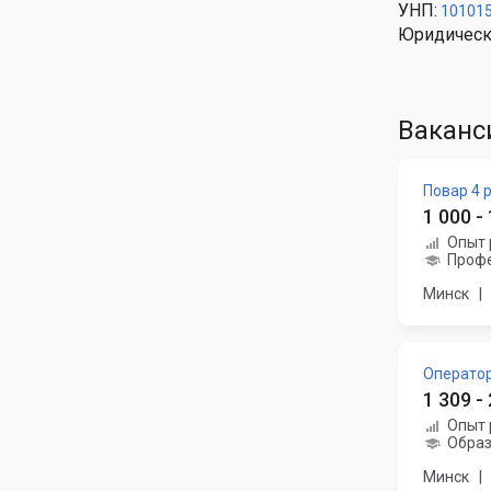
УНП:
10101
Юридическ
Ваканс
Повар 4 
1 000 -
Опыт 
Профе
Минск
|
Оператор
1 309 -
Опыт 
Образ
Минск
|