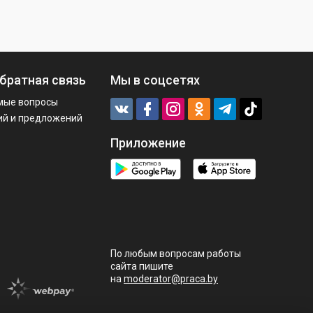
братная связь
Мы в соцсетях
мые вопросы
ий и предложений
Приложение
По любым вопросам работы
сайта пишите
на
moderator@praca.by