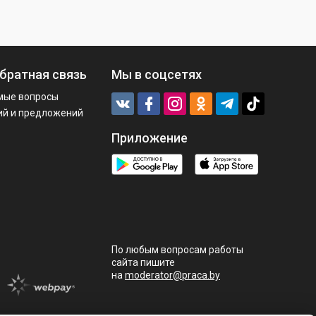
братная связь
Мы в соцсетях
мые вопросы
ий и предложений
Приложение
По любым вопросам работы
сайта пишите
на
moderator@praca.by