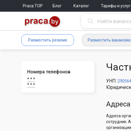
Praca.TOP
Блог
Каталог
Тарифы и услуг
Разместить резюме
Разместить вакансию
Част
Номера телефонов
* * *
УНП:
29056
* * *
Юридическ
Адреса
Адреса орга
сотрудник. 
организации