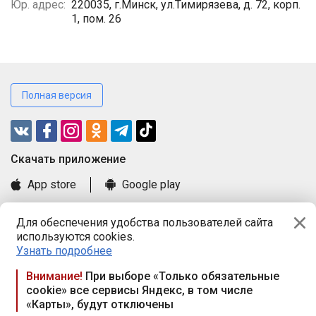
Юр. адрес:
220035, г.Минск, ул.Тимирязева, д. 72, корп.
1, пом. 26
Полная версия
Cкачать приложение
App store
Google play
Часто задаваемые вопросы
Для обеспечения удобства пользователей сайта
Книга замечаний и предложений
используются cookies.
Правила и документы
Узнать подробнее
Praca.by © 2000—2026, ООО «ПРАЦА БАЙ»
Внимание!
При выборе «Только обязательные
cookie» все сервисы Яндекс, в том числе
Республика Беларусь, 220114, г. Минск, пр-т Независимости
«Карты», будут отключены
117а, пом. № 9.