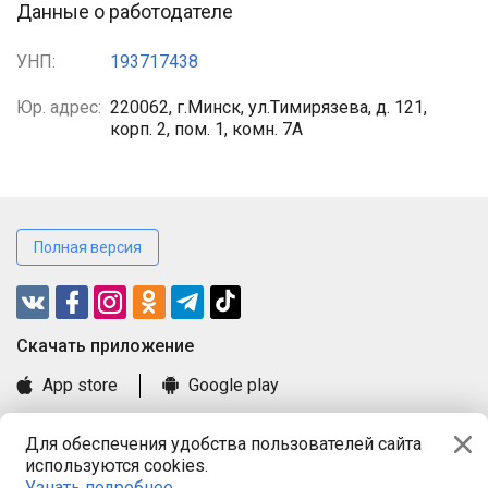
Данные о работодателе
УНП:
193717438
Юр. адрес:
220062, г.Минск, ул.Тимирязева, д. 121,
корп. 2, пом. 1, комн. 7А
Полная версия
Cкачать приложение
App store
Google play
Часто задаваемые вопросы
Для обеспечения удобства пользователей сайта
Книга замечаний и предложений
используются cookies.
Правила и документы
Узнать подробнее