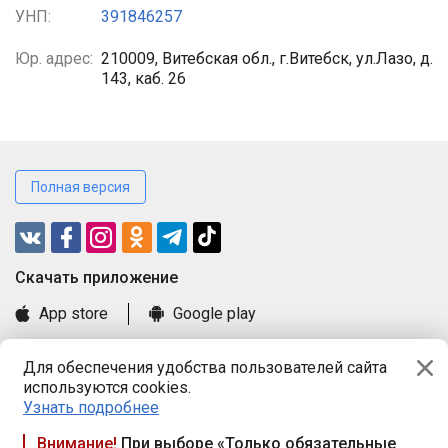
УНП:
391846257
Юр. адрес:
210009, Витебская обл., г.Витебск, ул.Лазо, д.
143, каб. 26
Полная версия
Cкачать приложение
App store
Google play
Часто задаваемые вопросы
Для обеспечения удобства пользователей сайта
Книга замечаний и предложений
используются cookies.
Правила и документы
Узнать подробнее
Praca.by © 2000—2026, ООО «ПРАЦА БАЙ»
Внимание!
При выборе «Только обязательные