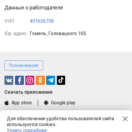
Данные о работодателе
УНП:
491636738
Юр. адрес:
Гомель ,Головацкого 105
Полная версия
Cкачать приложение
App store
Google play
Часто задаваемые вопросы
Для обеспечения удобства пользователей сайта
Книга замечаний и предложений
используются cookies.
Правила и документы
Узнать подробнее