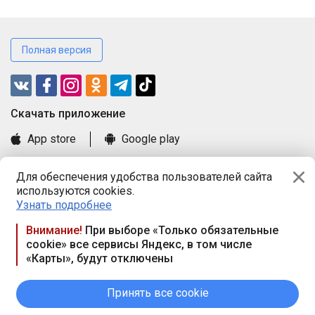
Полная версия
Cкачать приложение
App store
Google play
Часто задаваемые вопросы
Для обеспечения удобства пользователей сайта
Книга замечаний и предложений
используются cookies.
Правила и документы
Узнать подробнее
Praca.by © 2000—2026, ООО «ПРАЦА БАЙ»
Внимание!
При выборе «Только обязательные
cookie» все сервисы Яндекс, в том числе
Республика Беларусь, 220114, г. Минск, пр-т Независимости
«Карты», будут отключены
117а, пом. № 9.
Режим работы предприятия: пн.-чт. 09.00-18.00, пт. 9:00-16:45,
вых. дн. — сб., вс.
Принять все cookie
Режим работы сайта — круглосуточно. E-mail ООО «ПРАЦА
БАЙ» editor@praca.by