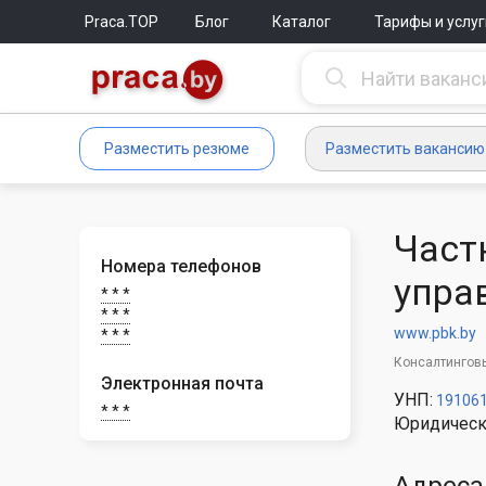
Praca.TOP
Блог
Каталог
Тарифы и услуг
Разместить резюме
Разместить вакансию
Част
Номера телефонов
упра
* * *
* * *
www.pbk.by
* * *
Консалтингов
Электронная почта
УНП:
19106
* * *
Юридическ