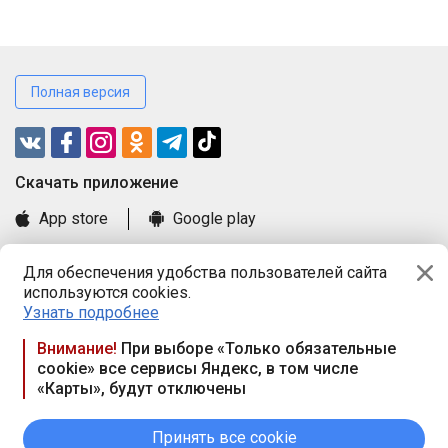
Полная версия
Cкачать приложение
App store
Google play
Часто задаваемые вопросы
Для обеспечения удобства пользователей сайта
Книга замечаний и предложений
используются cookies.
Правила и документы
Узнать подробнее
Praca.by © 2000—2026, ООО «ПРАЦА БАЙ»
Внимание!
При выборе «Только обязательные
cookie» все сервисы Яндекс, в том числе
Республика Беларусь, 220114, г. Минск, пр-т Независимости
«Карты», будут отключены
117а, пом. № 9.
Режим работы предприятия: пн.-чт. 09.00-18.00, пт. 9:00-16:45,
вых. дн. — сб., вс.
Принять все cookie
Режим работы сайта — круглосуточно. E-mail ООО «ПРАЦА