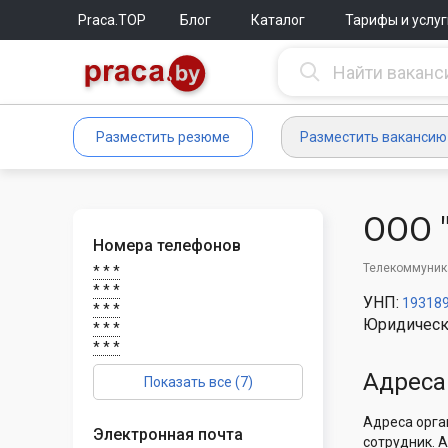
Praca.TOP
Блог
Каталог
Тарифы и услуг
Разместить резюме
Разместить вакансию
ООО 
Номера телефонов
Телекоммуника
* * *
* * *
УНП:
19318
* * *
Юридическ
* * *
* * *
Адреса
Показать все (7)
Адреса орга
Электронная почта
сотрудник. 